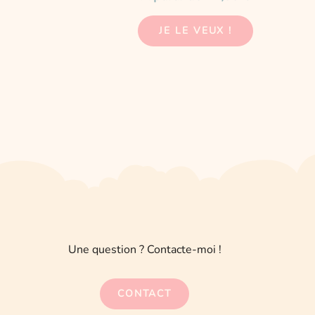
du
5.00
sur 5
produit
JE LE VEUX !
Une question ? Contacte-moi !
CONTACT