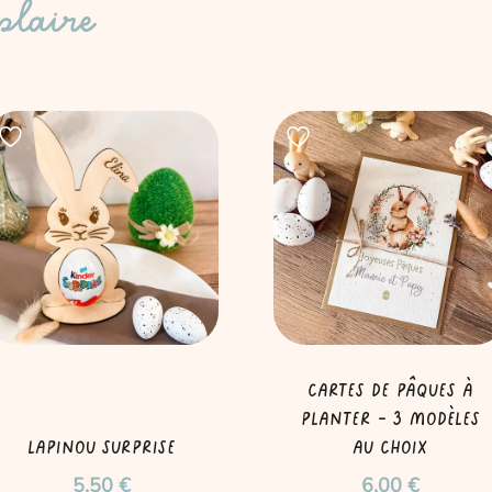
plaire
Cartes de Pâques à
planter – 3 modèles
Lapinou surprise
au choix
5,50
€
6,00
€