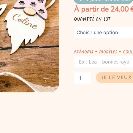
À partir de
24,00
quantité
Quantité en lot
de
Lot
de
Marque-
places
Prénoms + modèles + coul
Nain
de
Pâques
JE LE VEUX 