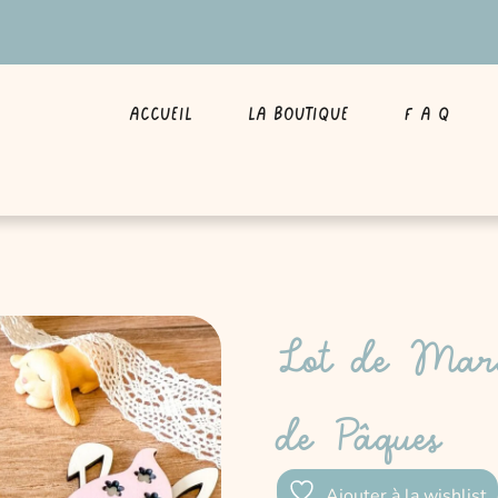
Accueil
La boutique
F A Q
Lot de Marq
de Pâques
Ajouter à la wishlist