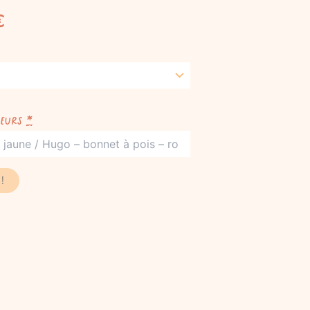
€
eurs
*
!