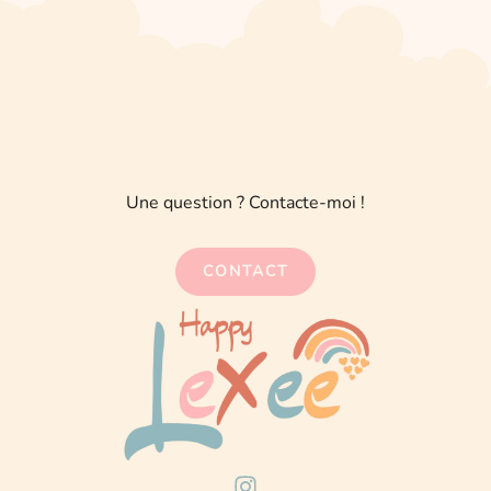
Une question ? Contacte-moi !
CONTACT
I