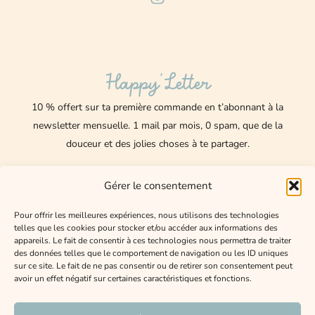
n
s
t
a
g
Happy’Letter
r
a
10 % offert sur ta première commande en t’abonnant à la
m
newsletter mensuelle.
1 mail par mois, 0 spam, que de la
douceur et des jolies choses à te partager.
Nom
Gérer le consentement
E-
Pour offrir les meilleures expériences, nous utilisons des technologies
telles que les cookies pour stocker et/ou accéder aux informations des
mail
appareils. Le fait de consentir à ces technologies nous permettra de traiter
des données telles que le comportement de navigation ou les ID uniques
J'accepte de recevoir les mails de Happy Lexee
sur ce site. Le fait de ne pas consentir ou de retirer son consentement peut
avoir un effet négatif sur certaines caractéristiques et fonctions.
ENVOYER