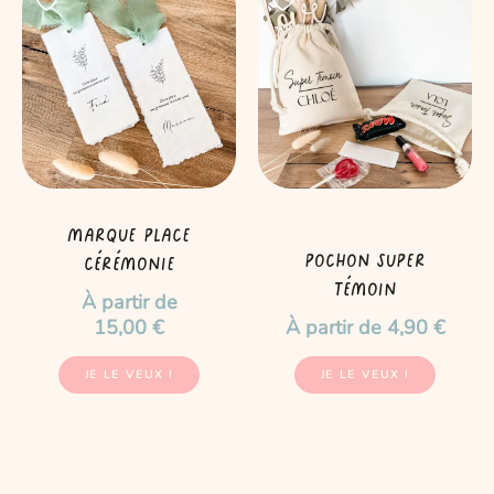
produit
produit
a
a
plusieurs
plusieurs
variations.
variations.
Les
Les
options
options
peuvent
peuvent
être
être
Marque place
choisies
choisies
Pochon Super
cérémonie
sur
sur
témoin
À partir de
la
la
15,00
€
À partir de
4,90
€
page
page
du
du
JE LE VEUX !
JE LE VEUX !
produit
produit