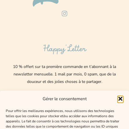
I
n
s
t
a
g
Happy’Letter
r
a
m
10 % offert sur ta première commande en t’abonnant à la
newsletter mensuelle.
1 mail par mois, 0 spam, que de la
douceur et des jolies choses à te partager.
Nom
Gérer le consentement
E-
Pour offrir les meilleures expériences, nous utilisons des technologies
telles que les cookies pour stocker et/ou accéder aux informations des
mail
appareils. Le fait de consentir à ces technologies nous permettra de traiter
des données telles que le comportement de navigation ou les ID uniques
J'accepte de recevoir les mails de Happy Lexee