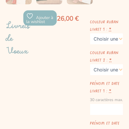
26,00
€
Ajouter à
quantité
la wishlist
Couleur ruban
Livrets
de
livret 1 :
*
Livrets
de
de
Voeux
Voeux
Couleur ruban
livret 2 :
*
Prénom et date
livret 1 :
*
30 caractères max.
Prénom et date