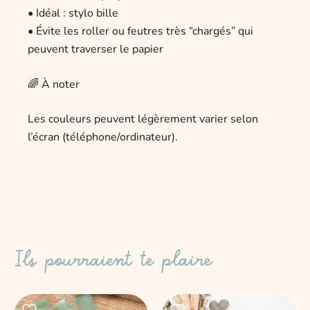
• Idéal : stylo bille
• Évite les roller ou feutres très “chargés” qui
peuvent traverser le papier
🌈 À noter
Les couleurs peuvent légèrement varier selon
l’écran (téléphone/ordinateur).
Ils pourraient te plaire
Ce
Ce