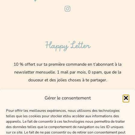
I
n
s
t
a
g
Happy’Letter
r
a
m
10 % offert sur ta première commande en t’abonnant à la
newsletter mensuelle.
1 mail par mois, 0 spam, que de la
douceur et des jolies choses à te partager.
Nom
Gérer le consentement
E-
Pour offrir les meilleures expériences, nous utilisons des technologies
telles que les cookies pour stocker et/ou accéder aux informations des
mail
appareils. Le fait de consentir à ces technologies nous permettra de traiter
des données telles que le comportement de navigation ou les ID uniques
J'accepte de recevoir les mails de Happy Lexee
sur ce site. Le fait de ne pas consentir ou de retirer son consentement peut