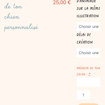
25,00
€
Portrait
d'animaux
de ton
de
sur la même
ton
chien
chien
illustration
personnalisé
personnalisé
Délai de
création
Prénom de ton
chien :
*