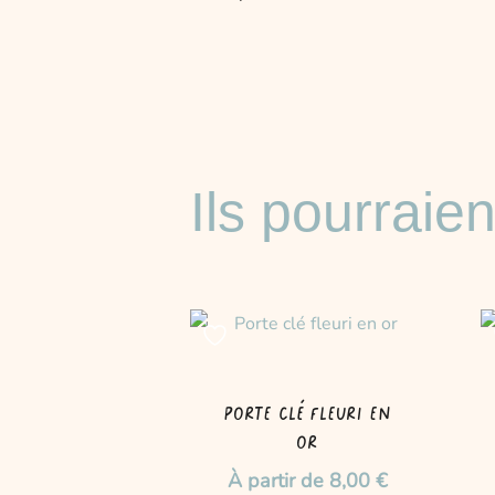
Ils pourraien
Ce
produit
a
plusieurs
Porte clé fleuri en
variations.
or
Les
À partir de
8,00
€