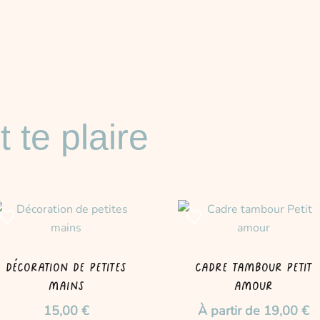
t te plaire
Ce
produit
a
plusieurs
Décoration de petites
Cadre tambour Petit
variations.
mains
amour
Les
15,00
€
À partir de
19,00
€