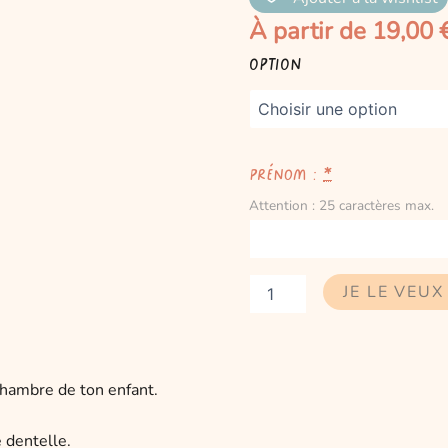
À partir de
19,00
quantité
Option
de
Cadre
tambour
Flower
Prénom :
*
Attention : 25 caractères max.
JE LE VEUX 
chambre de ton enfant.
 dentelle.