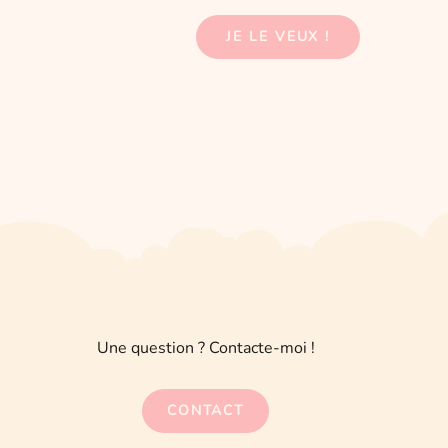
options
peuvent
JE LE VEUX !
être
choisies
sur
la
page
du
produit
Une question ? Contacte-moi !
CONTACT