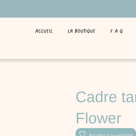
Accueil
La boutique
F A Q
Cadre t
Flower
Ajouter à la wishlist