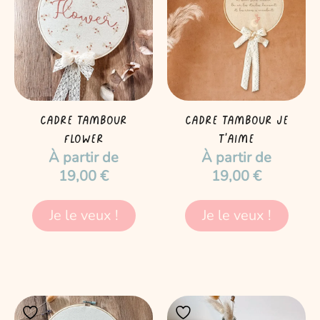
a
a
plusieurs
plusieurs
variations.
variations.
Les
Les
options
options
peuvent
peuvent
être
être
Cadre tambour
Cadre tambour Je
choisies
choisies
Flower
t’aime
À partir de
À partir de
sur
sur
19,00
€
19,00
€
la
la
page
page
du
du
Je le veux !
Je le veux !
produit
produit
Ce