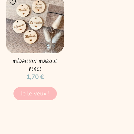
Médaillon Marque
place
1,70
€
Je le veux !