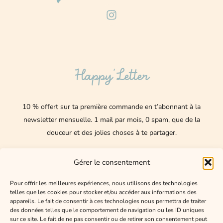
I
n
s
t
a
g
Happy’Letter
r
a
m
10 % offert sur ta première commande en t’abonnant à la
newsletter mensuelle.
1 mail par mois, 0 spam, que de la
douceur et des jolies choses à te partager.
Nom
Gérer le consentement
E-
Pour offrir les meilleures expériences, nous utilisons des technologies
telles que les cookies pour stocker et/ou accéder aux informations des
mail
appareils. Le fait de consentir à ces technologies nous permettra de traiter
des données telles que le comportement de navigation ou les ID uniques
J'accepte de recevoir les mails de Happy Lexee
sur ce site. Le fait de ne pas consentir ou de retirer son consentement peut