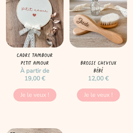
produit
a
plusieurs
variations.
Les
options
peuvent
être
Cadre tambour
choisies
Petit amour
Brosse cheveux
À partir de
sur
Bébé
19,00
€
12,00
€
la
page
du
Je le veux !
Je le veux !
produit