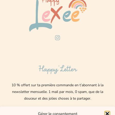
I
n
s
t
a
g
Happy’Letter
r
a
m
10 % offert sur ta première commande en t’abonnant à la
newsletter mensuelle.
1 mail par mois, 0 spam, que de la
douceur et des jolies choses à te partager.
Nom
Gérer le consentement