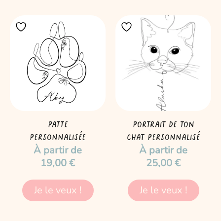
Ce
Ce
produit
produit
a
a
plusieurs
plusieurs
variations.
variations.
Les
Les
options
options
peuvent
peuvent
être
être
Patte
Portrait de ton
choisies
choisies
personnalisée
chat personnalisé
À partir de
À partir de
sur
sur
19,00
€
25,00
€
la
la
page
page
du
du
Je le veux !
Je le veux !
produit
produit