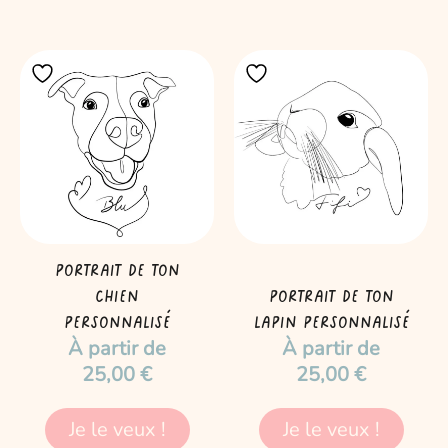
Ce
Ce
produit
produit
a
a
plusieurs
plusieurs
variations.
variations.
Les
Les
options
options
peuvent
peuvent
être
être
Portrait de ton
choisies
choisies
chien
Portrait de ton
sur
sur
personnalisé
lapin personnalisé
À partir de
À partir de
la
la
25,00
€
25,00
€
page
page
du
du
produit
produit
Je le veux !
Je le veux !