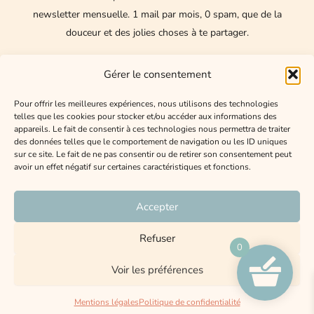
newsletter mensuelle.
1 mail par mois, 0 spam, que de la
douceur et des jolies choses à te partager.
Nom
Gérer le consentement
E-
Pour offrir les meilleures expériences, nous utilisons des technologies
telles que les cookies pour stocker et/ou accéder aux informations des
mail
appareils. Le fait de consentir à ces technologies nous permettra de traiter
des données telles que le comportement de navigation ou les ID uniques
J'accepte de recevoir les mails de Happy Lexee
sur ce site. Le fait de ne pas consentir ou de retirer son consentement peut
avoir un effet négatif sur certaines caractéristiques et fonctions.
ENVOYER
Accepter
Refuser
0
Mentions légales
Politique de confidentialité
CGV
Voir les préférences
Site créé par
Décrocher la lune Design
Mentions légales
Politique de confidentialité