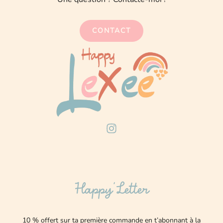
CONTACT
I
n
s
t
a
g
Happy’Letter
r
a
m
10 % offert sur ta première commande en t’abonnant à la