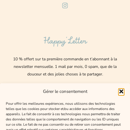
I
n
s
t
a
g
Happy’Letter
r
a
m
10 % offert sur ta première commande en t’abonnant à la
newsletter mensuelle.
1 mail par mois, 0 spam, que de la
douceur et des jolies choses à te partager.
Nom
Gérer le consentement
E-
Pour offrir les meilleures expériences, nous utilisons des technologies
telles que les cookies pour stocker et/ou accéder aux informations des
mail
appareils. Le fait de consentir à ces technologies nous permettra de traiter
des données telles que le comportement de navigation ou les ID uniques
J'accepte de recevoir les mails de Happy Lexee
sur ce site. Le fait de ne pas consentir ou de retirer son consentement peut
avoir un effet négatif sur certaines caractéristiques et fonctions.